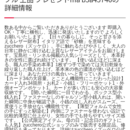
詳細情報
数ある中からご覧いただきありがとうございます 即購入
OK・丁寧に梱包し、迅速に発送いたしますので よろしく
お願いいたします。 【日々の暮らしに、そっと甘さを添
えるレザー財布】イタリア語で「砂糖」を意味する
zucchero（ズッケロ）。手に触れるたびやさしく、大人の
日常に静かに溶け込む上質なレザーアイテムをお届けしま
す。宝島社・リンネル掲載の人気シリーズとして、本革好
きの女性に選ばれ続けています。 【使い込むほどに深ま
る、職人の手染め本革】1枚ずつ手で染めては天日乾燥を
繰り返した職人仕上げ。革本来の色の濃淡が使い込むほど
に深まり、あなただけの風合いへと育っていきます。
【カード34の大容量。とことん機能性にこだわった設計】
カード入れ34箇所・お札2・小銭1・フリーポケット1・外
側オープンポケット1。カードが多い方にも安心の大容量
収納です。 【開いた瞬間に一目でわかる、ボックス型小
銭入れ】ファスナーなしのギャルソン型小銭入れは、開い
た瞬間に中身が確認でき、小銭の出し入れがスムーズ。一
度使うと手放せない機能性です。 【薄型フォルムで女性
の手にすっと馴染む】内側にファスナーを使わない設計で
比較的薄型に仕上がり、女性の手でも持ちやすいサイズ感
です。 【公式限定アイテム。母の日・記念日のギフトに
も人気】zucchero公式ショップのみで販売する限定品。修
理対応も承っております。詳細はzucchero／ズッケロ公式