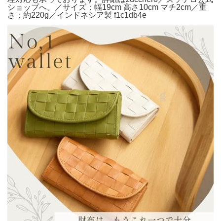
ショップへ。／サイズ：幅19cm 高さ10cm マチ2cm／重
さ：約220g／インドネシア製 f1c1db4e