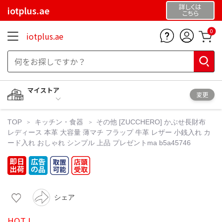
詳しくは
iotplus.ae
こちら
0
iotplus.ae
マイストア
変更
TOP
キッチン・食器
その他
[ZUCCHERO] かぶせ長財布
レディース 本革 大容量 薄マチ フラップ 牛革 レザー 小銭入れ カ
ード入れ おしゃれ シンプル 上品 プレゼントma b5a45746
シェア
HOT !